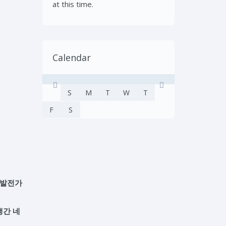
at this time.
Calendar
S
M
T
W
T
F
S
 발전가
생간 네