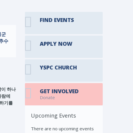
FIND EVENTS
일군
 추수
APPLY NOW
YSPC CHURCH
같이 하나
GET INVOLVED
사람에
Donate
당하기를
Upcoming Events
There are no upcoming events